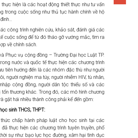
hực hiện là các hoạt động thiết thực như tư vấn
ng trong cuộc sống như thủ tục hành chính về hộ
 đình…
c công trình nghiên cứu, khảo sát, đánh giá các
 tế cuộc sống để từ đó tháo gỡ vướng mắc, tìm ra
hợp về chính sách.
và Phục vụ cộng đồng – Trường Đại học Luật TP.
trong nước và quốc tế thực hiện các chương trình
ưu tiên hướng đến là các nhóm đặc thù như người
ôi, người nghiện ma túy, người nhiễm HIV, tù nhân,
 nhập cộng đồng, người dân tộc thiểu số và các
ị tổn thương khác. Trong đó, các mô hình chương
 và gặt hái nhiều thành công phải kể đến gồm:
o học sinh THCS, THPT:
 thức chấp hành pháp luật cho học sinh tại các
đã thực hiện các chương trình tuyên truyền, phổ
thời sự như: bạo lực học đường, xâm hại tình dục