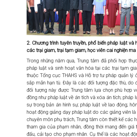
2. Chương trình tuyên truyền, phổ biến pháp luật và
các trại giam, trại tạm giam
, học viên cai nghiện ma
Trong những năm qua, Trung tâm đã phối hợp thực h
pháp luật và sinh hoạt văn hóa tại các trại tạm gi
thuộc Tổng cục THAHS và Hỗ trợ tư pháp quản lý 
sắp mãn hạn tù. Đây là các đối tượng đặc thù, do đ
đối tượng này được Trung tâm lựa chọn phù hợp vớ
đồng như pháp luật về án tích và xóa án tích; pháp l
sự trong bản án hình sự; pháp luật về lao động; hôn
hoạt động giảng dạy pháp luật do các giảng viên là T
chuyên môn phụ trách, Trung tâm còn thiết kế các 
tham gia của phạm nhân, đồng thời mang đến giá t
đấu, cải tạo cho phạm nhân. Cụ thể là các hoạt độn