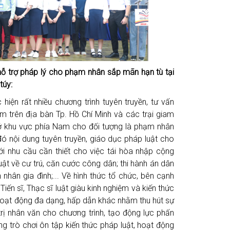
 hỗ trợ pháp lý cho phạm nhân sắp mãn hạn tù tại
 túy
:
iện rất nhiều chương trình tuyên truyền, tư vấn
am trên địa bàn Tp. Hồ Chí Minh và các trại giam
ở khu vực phía Nam cho đối tượng là phạm nhân
ó nội dung tuyên truyền, giáo dục pháp luật cho
i nhu cầu cần thiết cho việc tái hòa nhập cộng
uật về cư trú, căn cước công dân; thi hành án dân
 nhân gia đình;... Về hình thức tổ chức, bên cạnh
iến sĩ, Thạc sĩ luật giàu kinh nghiệm và kiến thức
hoạt động đa dạng, hấp dẫn khác nhằm thu hút sự
rị nhân văn cho chương trình, tạo động lực phấn
g trò chơi ôn tập kiến thức pháp luật, hoạt động