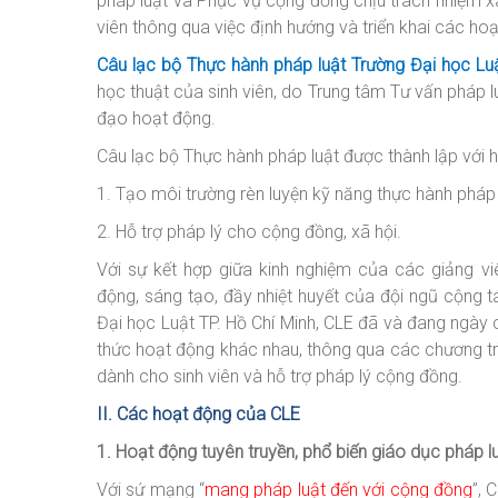
pháp luật và Phục vụ cộng đồng chịu trách nhiệm xâ
viên thông qua việc định hướng và triển khai các ho
Câu lạc bộ Thực hành pháp luật Trường Đại học Luậ
học thuật của sinh viên, do Trung tâm Tư vấn pháp l
đạo hoạt động.
Câu lạc bộ Thực hành pháp luật được thành lập với h
1. Tạo môi trường rèn luyện kỹ năng thực hành pháp 
2. Hỗ trợ pháp lý cho cộng đồng, xã hội.
Với sự kết hợp giữa kinh nghiệm của các giảng v
động, sáng tạo, đầy nhiệt huyết của đội ngũ cộng tá
Đại học Luật TP. Hồ Chí Minh, CLE đã và đang ngày 
thức hoạt động khác nhau, thông qua các chương trì
dành cho sinh viên và hỗ trợ pháp lý cộng đồng.
II. Các hoạt động của CLE
1. Hoạt động tuyên truyền, phổ biến giáo dục pháp 
Với sứ mạng “
mang pháp luật đến với cộng đồng
”, 