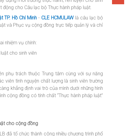
y dựng môi trường thực hành, rèn luyện cho sinh
ạt động cho Câu lạc bộ Thực hành pháp luật.
t TP. Hồ Chí Minh
-
CLE HCMULAW
là câu lạc bộ
uật và Phục vụ cộng đồng trực tiếp quản lý và chỉ
ai nhiệm vụ chính:
luật cho sinh viên
iên phụ trách thuộc Trung tâm cùng với sự năng
c viên tình nguyện chất lượng là sinh viên trường
càng khẳng định vai trò của mình dưới những hình
nh cộng đồng có tính chất “Thực hành pháp luật”
luật cho cộng đồng
CLB đã tổ chức thành công nhiều chương trình phổ